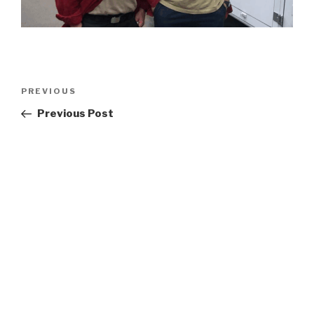
Post
Previous
PREVIOUS
navigation
Post
Previous Post